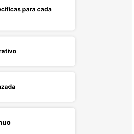
cíficas para cada
rativo
nzada
inuo