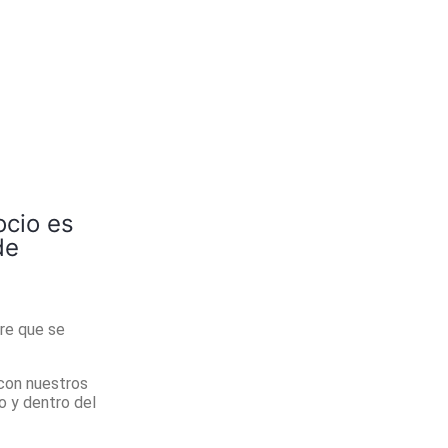
cio es
de
re que se
con nuestros
o y dentro del