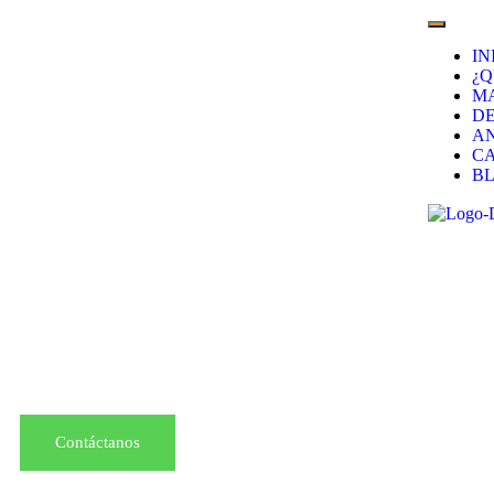
IN
¿
M
D
AN
CA
B
Contáctanos