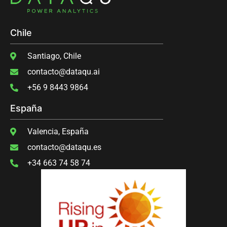
Chile
Santiago, Chile
contacto@dataqu.ai
‭+56 9 8443 9864‬
España
Valencia, España
contacto@dataqu.es
+34 663 74 58 74