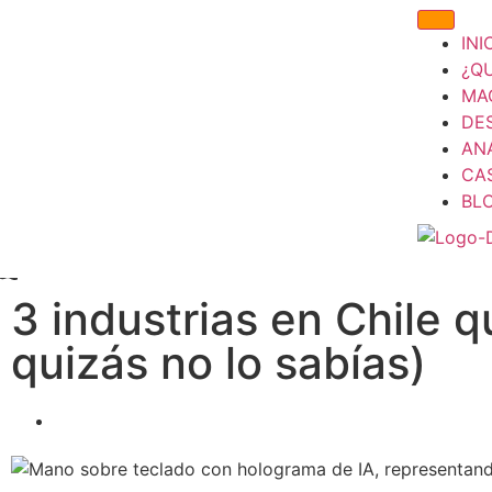
INI
¿Q
MA
DE
ANÁ
CA
BL
3 industrias en Chile qu
quizás no lo sabías)